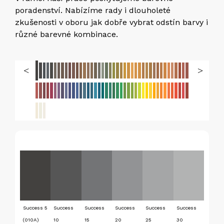
poradenství. Nabízíme rady i dlouholeté
zkušenosti v oboru jak dobře vybrat odstín barvy i
různé barevné kombinace.
Success 5
Success
Success
Success
Success
Success
(010A)
10
15
20
25
30