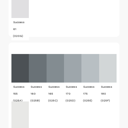
Success
61
(020G)
Success
Success
Success
Success
Success
Success
155
160
165
170
175
180
(025A)
(025B)
(025C)
(025D)
(025E)
(025F)