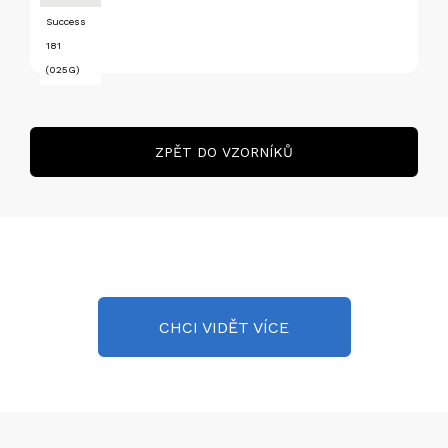
Success
181
(025G)
ZPĚT DO VZORNÍKŮ
Success
Success
Success
Success
Success
Success
65
70
75
80
85
90
(030A)
(030B)
(030C)
(030D)
(030E)
(030F)
CHCI VIDĚT VÍCE
Success
91