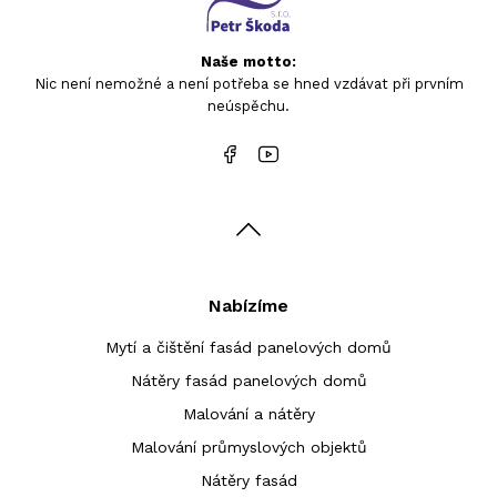
Naše motto:
Nic není nemožné a není potřeba se hned vzdávat při prvním
Family 5
Family 10
Family 15
Family 20
Family 25
Family 30
neúspěchu.
(060A)
(060B)
(060C)
(060D)
(060E)
(060F)
Family 31
(060G)
Nabízíme
Mytí a čištění fasád panelových domů
Nátěry fasád panelových domů
Malování a nátěry
Malování průmyslových objektů
Nátěry fasád