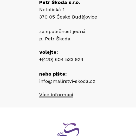
Petr Škoda s.r.o.
Netolická 1
370 05 České Budějovice
za společnost jedná
p. Petr Škoda
Success
Success
Success
Success
Success
Success
125
130
135
140
145
150
Volejte:
(050A)
(050B)
(050C)
(050D)
(050E)
(050F)
+(420) 604 533 924
nebo pište:
info@malirstvi-skoda.cz
Success
Více informací
151
(050G)