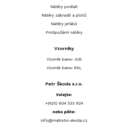
Nátěry podlah
Nátěry zábradlí a plotů
Family 121
Nátěry jeřábů
(090G)
Protipožární nátěry
Vzorníky
Vzorník barev JUB
Vzorník barev RAL
Petr Škoda s.r.o.
Family 125
Family
Family 135
Family
Family
Family
(100A)
130
(100C)
140
145
150
Volejte:
(100B)
(100D)
(100E)
(100F)
+(420) 604 533 924
nebo pište:
info@malirstvi-skoda.cz