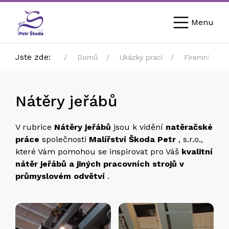
Menu
Jste zde:
Domů
Ukázky prací
Firemní sekt
Nátěry jeřábů
V rubrice
Nátěry jeřábů
jsou k vidění
natěračské
práce
společnosti
Malířství Škoda Petr
, s.r.o.,
které Vám pomohou se inspirovat pro Váš
kvalitní
nátěr jeřábů a jiných pracovních strojů v
průmyslovém odvětví
.