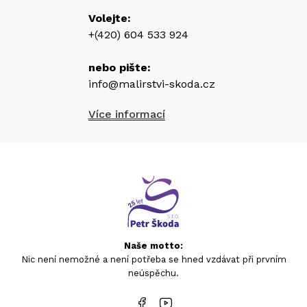
Volejte:
+(420) 604 533 924
nebo pište:
info@malirstvi-skoda.cz
Více informací
Naše motto:
Nic není nemožné a není potřeba se hned vzdávat při prvním
neúspěchu.