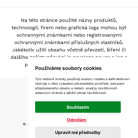
Na této stránce použité názvy produktů,
technologií, firem nebo grafická loga mohou být
ochrannými známkami nebo registrovanými
ochrannými známkami příslušných vlastníků.
Jakékoliv užití obsahu včetně převzetí, šíření či
dalšího zpřístupňování je povoleno pouze a jen s
písemným souhlasem provozovatele.
Používáme soubory cookies
Tyto webové stránky používají soubory cookies a další sledovací
nástroje s cílem vylepšení uživatelského prostředí, zobrazení
Mapa stránek
přizpůsobeného obsahu a reklam, analýzy návštěvnosti
webových stránek a zjištění zdroje návštěvnosti.
Podmínky použití
Souhlasím
Zásady zpracování souborů cookie
Odmítám
© 2026 Petr Škoda s.r.o, všechna práva vyhrazena
Upravit mé předvolby
Realizace
WebSite21
v roce 2026