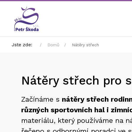
Jste zde:
Domů
Nátěry střech
Nátěry střech pro 
Začínáme s
nátěry střech rodin
různých sportovních hal i zimníc
materiálu, který používáme na ná
řečeno s odbornými poradci ve 