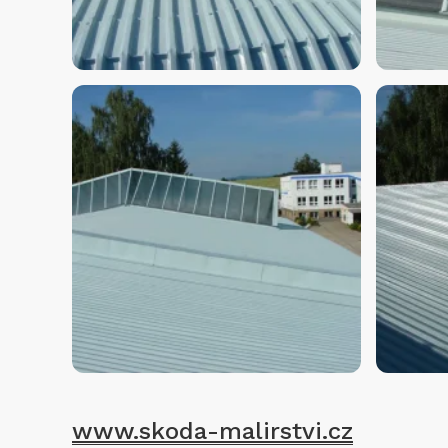
www.skoda-malirstvi.cz