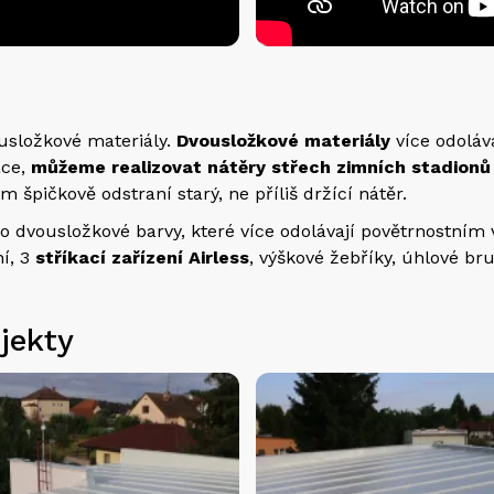
usložkové materiály.
Dvousložkové materiály
více odoláv
áce,
můžeme realizovat nátěry střech zimních stadionů 
ám špičkově odstraní starý, ne příliš držící nátěr.
dvousložkové barvy, které více odolávají povětrnostním 
ní, 3
stříkací zařízení Airless
, výškové žebříky, úhlové br
jekty