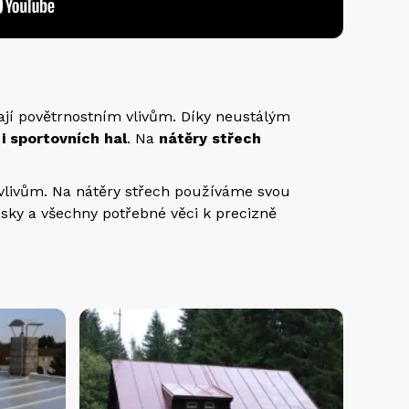
ají povětrnostním vlivům. Díky neustálým
i sportovních hal
. Na
nátěry střech
vlivům. Na nátěry střech používáme svou
usky a všechny potřebné věci k precizně