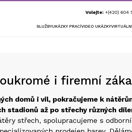
Volejte:
+(420) 604 
SLUŽBY
UKÁZKY PRACÍ
VIDEO UKÁZKY
VIRTUÁLN
soukromé i firemní záka
ných domů i vil, pokračujeme k nátěr
h stadionů až po střechy různých dílen
těry střech, spolupracujeme s odborník
specializovaných prodejen barev. Dělá