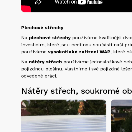
Plechové střechy
Na
plechové střechy
používáme kvalitnější dvo
investicím, které jsou nedílnou součástí naší pr
používáme
vysokotlaké zařízení WAP
, které n
Na
nátěry střech
používáme jednosložkové nebo 
pojízdnou plošinu, vlastníme i své pojízdné leše
odvedené práci.
Nátěry střech, soukromé ob