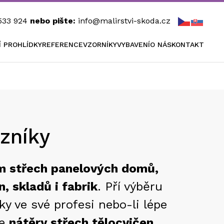
533 924
nebo pište:
info@malirstvi-skoda.cz
Í PROHLÍDKY
REFERENCE
VZORNÍKY
VYBAVENÍ
O NÁS
KONTAKT
zníky
ům střech panelových domů,
, skladů i fabrik
. Pří výběru
y ve své profesi nebo-li lépe
me
nátěry střech tělocvičen
,