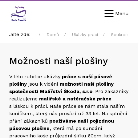
Menu
Jste zde:
Domů
Ukázky prací
Soukromý se
Možnosti naší plošiny
V této rubrice ukázky
práce s naší pásové
plošiny
jsou k vidění
možnosti naší plošiny
společnosti Malířství Škoda, s.r.o
. Pro zákazníky
realizujeme
malířské a natěračské práce
s láskou k práci. Naše práce se nám stala naším
koníčkem, který nás provází už 33 let. Na splnění
přání zákazníků
používáme naší pojízdnou
pásovou plošinu,
která má po sundání
pracovního koše průjezdní šířku 60cm, když