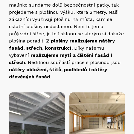
malinko sundáme dolů bezpečnostní patky, tak
projedeme s plošinou výšku, která 2metry. Naši
zákazníci využívají plošinu na místa, kam se
ostatní plošiny nedostanou. Není to jen o
průjezdní šířce, je to i sklonu se kterým si dokáže
plošina poradit.
Z plošiny realizujeme nátěry
fasád, střech, konstrukcí.
Díky našemu
vybavení
realizujeme mytí a čištění fasád i
střech
. Nedílnou součástí práce s plošinou jsou
nátěry obložení, štítů, podhledů i nátěry
dřevěných fasád
.