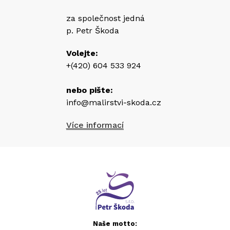
za společnost jedná
p. Petr Škoda
Volejte:
+(420) 604 533 924
nebo pište:
info@malirstvi-skoda.cz
Více informací
Naše motto: