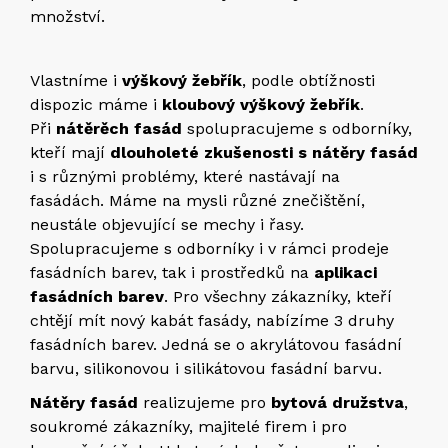
množství.
Vlastníme i
výškový žebřík
, podle obtížnosti
dispozic máme i
kloubový výškový žebřík
.
Při
nátěrěch fasád
spolupracujeme s odborníky,
kteří mají
dlouholeté zkušenosti s nátěry fasád
i s různými problémy, které nastávají na
fasádách. Máme na mysli různé znečištění,
neustále objevující se mechy i řasy.
Spolupracujeme s odborníky i v rámci prodeje
fasádních barev, tak i prostředků na
aplikaci
fasádních barev
. Pro všechny zákazníky, kteří
chtějí mít nový kabát fasády, nabízíme 3 druhy
fasádních barev. Jedná se o akrylátovou fasádní
barvu, silikonovou i silikátovou fasádní barvu.
Nátěry fasád
realizujeme pro
bytová družstva
,
soukromé zákazníky, majitelé firem i pro