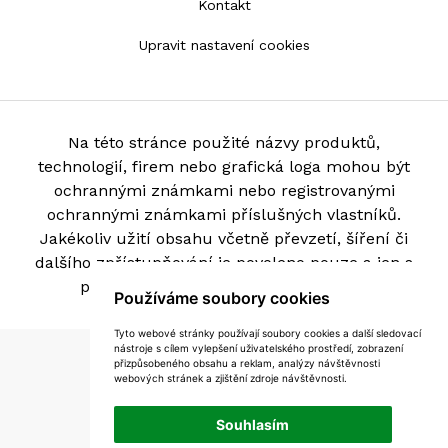
Kontakt
Upravit nastavení cookies
Na této stránce použité názvy produktů,
technologií, firem nebo grafická loga mohou být
ochrannými známkami nebo registrovanými
ochrannými známkami příslušných vlastníků.
Jakékoliv užití obsahu včetně převzetí, šíření či
dalšího zpřístupňování je povoleno pouze a jen s
písemným souhlasem provozovatele.
Používáme soubory cookies
Tyto webové stránky používají soubory cookies a další sledovací
nástroje s cílem vylepšení uživatelského prostředí, zobrazení
Mapa stránek
přizpůsobeného obsahu a reklam, analýzy návštěvnosti
webových stránek a zjištění zdroje návštěvnosti.
Podmínky použití
Souhlasím
Zásady zpracování souborů cookie