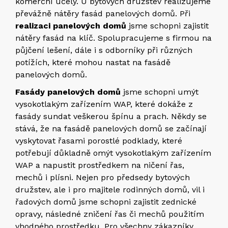
komerční účely. U bytových družstev realizujeme
převážně nátěry fasád panelových domů. Při
realizaci panelových domů
jsme schopni zajistit
nátěry fasád na klíč. Spolupracujeme s firmou na
půjčení lešení, dále i s odborníky při různých
potížích, které mohou nastat na fasádě
panelových domů.
Fasády panelových domů
jsme schopni umýt
vysokotlakým zařízením WAP, které dokáže z
fasády sundat veškerou špínu a prach. Někdy se
stává, že na fasádě panelových domů se začínají
vyskytovat řasami porostlé podklady, které
potřebují důkladně omýt vysokotlakým zařízením
WAP a napustit prostředkem na ničení řas,
mechů i plísni. Nejen pro předsedy bytových
družstev, ale i pro majitele rodinných domů, vil i
řadových domů jsme schopni zajistit zednické
opravy, následné zničení řas či mechů použitím
vhodného prostředku. Pro všechny zákazníky,