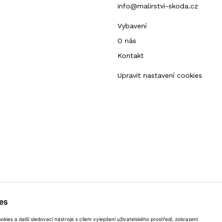
info@malirstvi-skoda.cz
Vybavení
O nás
Kontakt
Upravit nastavení cookies
es
kami nebo registrovanými ochrannými známkami
pouze a jen s písemným souhlasem provozovatele.
kies a další sledovací nástroje s cílem vylepšení uživatelského prostředí, zobrazení