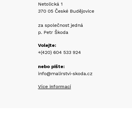
Netolická 1
370 05 České Budějovice
za společnost jedná
p. Petr Škoda
Volejte:
+(420) 604 533 924
nebo pište:
info@malirstvi-skoda.cz
Více informací