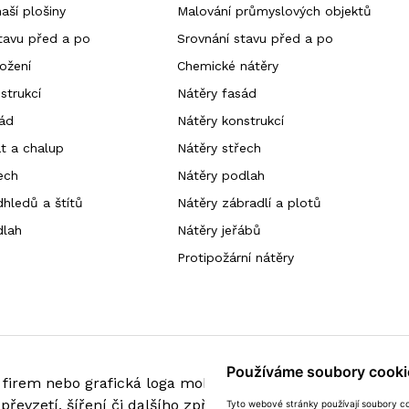
aší plošiny
Malování průmyslových objektů
tavu před a po
Srovnání stavu před a po
ožení
Chemické nátěry
strukcí
Nátěry fasád
ád
Nátěry konstrukcí
t a chalup
Nátěry střech
ech
Nátěry podlah
hledů a štítů
Nátěry zábradlí a plotů
dlah
Nátěry jeřábů
Protipožární nátěry
Používáme soubory cooki
ií, firem nebo grafická loga mohou být ochrannými znám
ě převzetí, šíření či dalšího zpřístupňování je povoleno 
Tyto webové stránky používají soubory coo