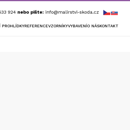
533 924
nebo pište:
info@malirstvi-skoda.cz
Í PROHLÍDKY
REFERENCE
VZORNÍKY
VYBAVENÍ
O NÁS
KONTAKT