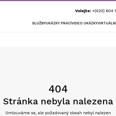
Volejte:
+(420) 604 
SLUŽBY
UKÁZKY PRACÍ
VIDEO UKÁZKY
VIRTUÁLN
404
Stránka nebyla nalezena
Omlouváme se, ale požadovaný obsah nebyl nalezen