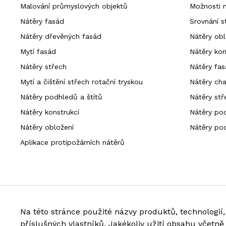
Malování průmyslových objektů
Možnosti n
Nátěry fasád
Srovnání s
Nátěry dřevěných fasád
Nátěry obl
Mytí fasád
Nátěry kon
Nátěry střech
Nátěry fas
Mytí a čištění střech rotační tryskou
Nátěry cha
Nátěry podhledů a štítů
Nátěry stř
Nátěry konstrukcí
Nátěry pod
Nátěry obložení
Nátěry po
Aplikace protipožárních nátěrů
Na této stránce použité názvy produktů, technolog
příslušných vlastníků. Jakékoliv užití obsahu včetn